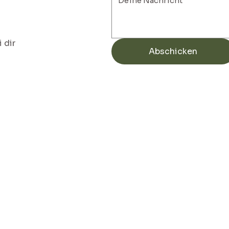
 dir
Abschicken
Menü
Start
Therapie