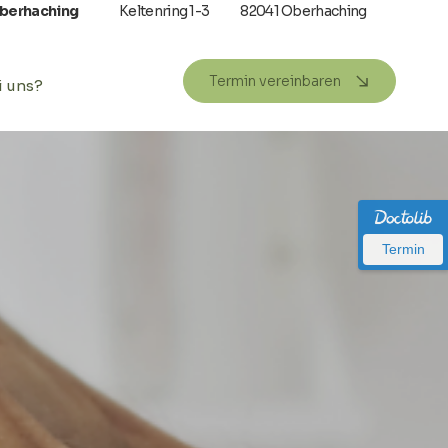
Oberhaching
Keltenring 1-3
82041 Oberhaching
Termin vereinbaren
i uns?
Termin