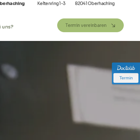
Oberhaching
Keltenring 1-3
82041 Oberhaching
Termin vereinbaren
i uns?
Termin