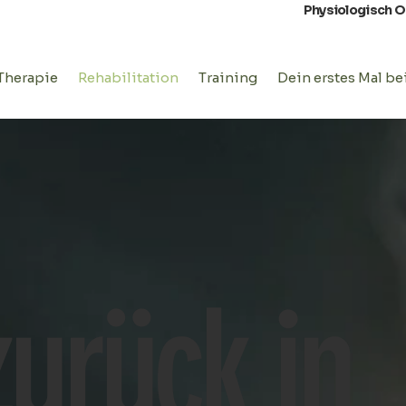
Physiologisch 
Therapie
Rehabilitation
Training
Dein erstes Mal be
zurück in